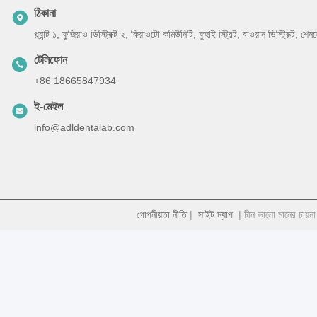
ঠিকানা
প্ল্যান্ট ১, ফুজিয়াও ডিস্ট্রিক্ট ২, কিয়াওটো কমিউনিটি, ফুহাই স্ট্রিট, বাওয়ান ডিস্ট্রিক্ট, 
টেলিফোন
+86 18665847934
ই-মেইল
info@adldentalab.com
গোপনীয়তা নীতি
|
সাইট ম্যাপ
| চীন ভালো মানের চায