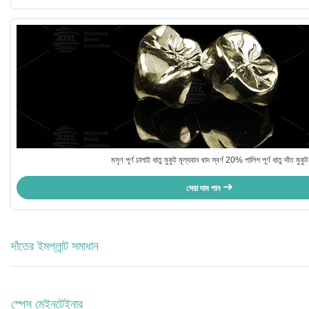
মসৃণ পূর্ণ ঢালাই ধাতু মুকুট মূল্যবান খাদ স্বর্ণ 20% পালিশ পূর্ণ ধাতু দাঁত মুকুট
সেরা দাম পান
দাঁতের ইমপ্লান্ট সমাধান
স্পেস মেইনটেইনার