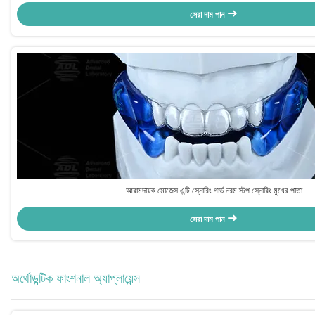
সেরা দাম পান
আরামদায়ক মোজেস এন্টি স্নোরিং গার্ড নরম স্টপ স্নোরিং মুখের পাতা
সেরা দাম পান
অর্থোডন্টিক ফাংশনাল অ্যাপ্লায়েন্স