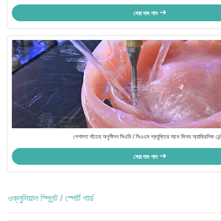
সেরা দাম পান
পেশাগত দাঁতের অনুশীলন সিএডি / সিএএম প্রযুক্তির সাথে মিলড অ্যাক্রিলিক ডেন্
সেরা দাম পান
ওক্লুসিয়াল স্প্লিন্ট / স্পোর্ট গার্ড