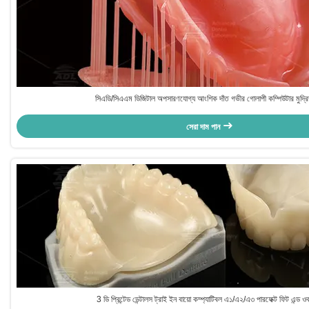
সিএডি/সিএএম ডিজিটাল অপসারণযোগ্য আংশিক দাঁত গভীর গোলাপী কম্পিউটার মুদ্রি
সেরা দাম পান
3 ডি প্রিন্টেড ডেন্টালস ট্রাই ইন বায়ো কম্প্যাটিবল এ১/এ২/এ৩ পারফেক্ট ফিট এন্ড ও