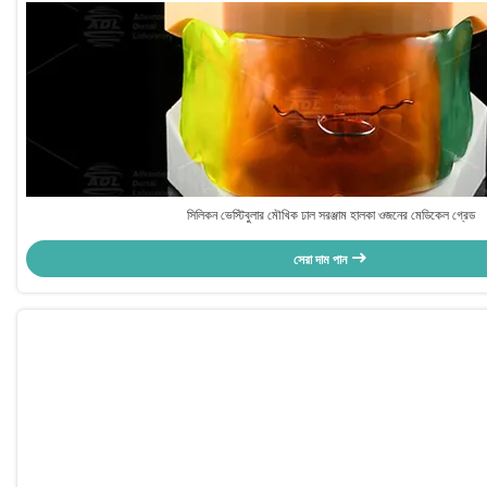
সিলিকন ভেস্টিবুলার মৌখিক ঢাল সরঞ্জাম হালকা ওজনের মেডিকেল গ্রেড
সেরা দাম পান