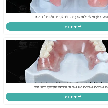
TCS নমনীয় আংশিক দাগ প্রতিরোধী BPA মুক্ত আংশিক দাঁত প্রাকৃতিক চেহারা 
সেরা দাম পান
হালকা ওজনের ভ্যালপ্লাস্ট নমনীয় আংশিক রঙের রঙিন রঙের রঙের রঙের রঙের রঙ
সেরা দাম পান