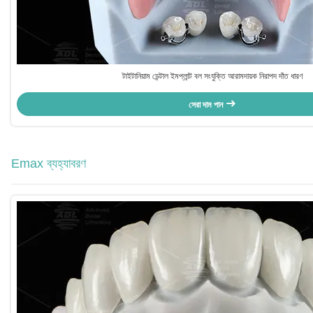
টাইটানিয়াম ডেন্টাল ইমপ্লান্ট বল সংযুক্তি আরামদায়ক নিরাপদ দাঁত ধারণ
সেরা দাম পান
Emax ব্যহ্যাবরণ