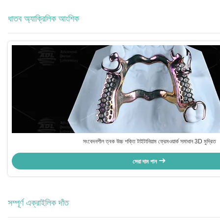
ধাতব অ্যাক্রিলিক আংশিক
সংবেদনশীল ত্বক উচ্চ শক্তি টাইটানিয়াম ফ্রেমওয়ার্ক সমাধান 3D মুদ্রিত
সেরা দাম পান
সম্পূর্ণ এক্রাইলিক দাঁত