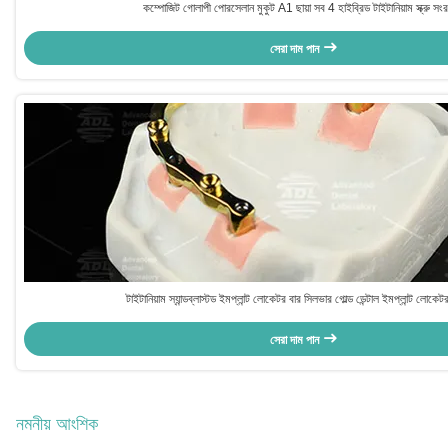
কম্পোজিট গোলাপী পোরসেলান মুকুট A1 ছায়া সব 4 হাইব্রিড টাইটানিয়াম স্ক্রু সংর
সেরা দাম পান
টাইটানিয়াম স্যান্ডব্লাস্টড ইমপ্লান্ট লোকেটর বার সিলভার গোল্ড ডেন্টাল ইমপ্লান্ট লোকেট
সেরা দাম পান
নমনীয় আংশিক