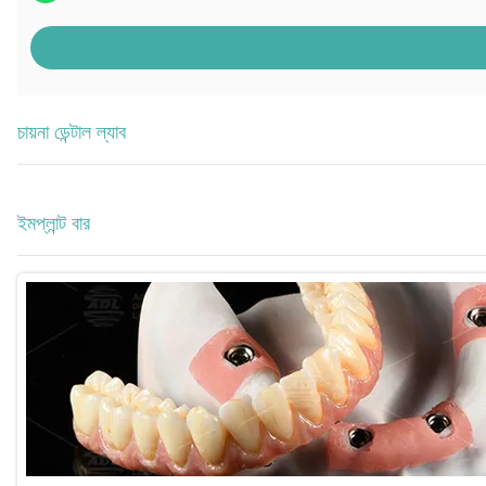
চায়না ডেন্টাল ল্যাব
ইমপ্লান্ট বার