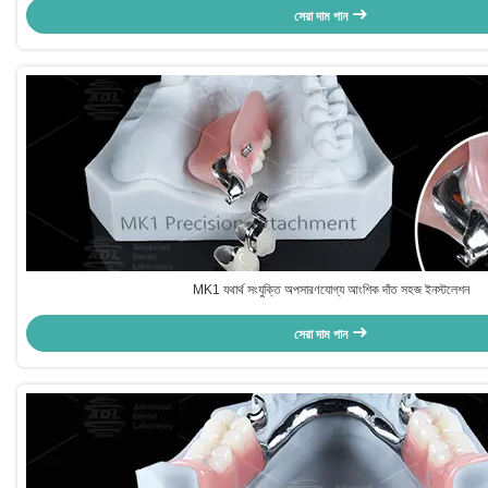
সেরা দাম পান
MK1 যথার্থ সংযুক্তি অপসারণযোগ্য আংশিক দাঁত সহজ ইনস্টলেশন
সেরা দাম পান