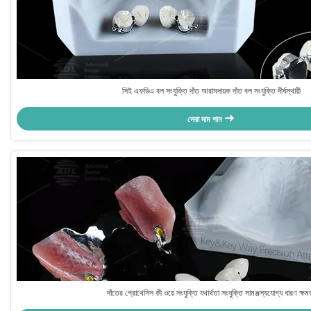
সিই এফডিএ বল সংযুক্তি দাঁত আরামদায়ক দাঁত বল সংযুক্তি দীর্ঘস্থায়ী
সেরা দাম পান
দাঁতের প্রোথেসিস কী ওয়ে সংযুক্তি যথার্থতা সংযুক্তি সামঞ্জস্যযোগ্য ধারণ ক্ষম