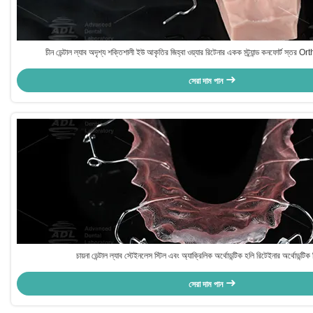
চীন ডেন্টাল ল্যাব অদৃশ্য শক্তিশালী ইউ আকৃতির জিহ্বা ওয়্যার রিটেনার একক স্ট্র্যান্ড কনফোর্ট স্তর O
সেরা দাম পান
চায়না ডেন্টাল ল্যাব স্টেইনলেস স্টিল এবং অ্যাক্রিলিক অর্থোডন্টিক হলি রিটেইনার অর্থোডন্টিক
সেরা দাম পান