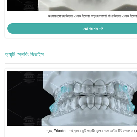
অপসারণযোগ্য জিহ্বার থ্রেড রিটেনার অদৃশ্য সরাসরি বাঁধা জিহ্বার থ্রেড রিটেন
সেরা দাম পান
অ্যান্টি স্নোরিং ডিভাইস
স্বচ্ছ Erkodent সাইলেন্সার এন্টি স্নোরিং মুখের পাতা কাস্টম ফিট গোলমাল হ্র