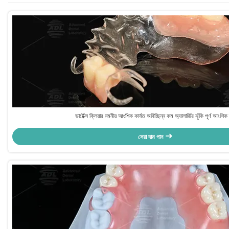
ভার্টেক্স ক্লিয়ার নমনীয় আংশিক কার্যত অবিচ্ছিন্ন কম অ্যালার্জির ঝুঁকি পূর্ণ আংশিক 
সেরা দাম পান