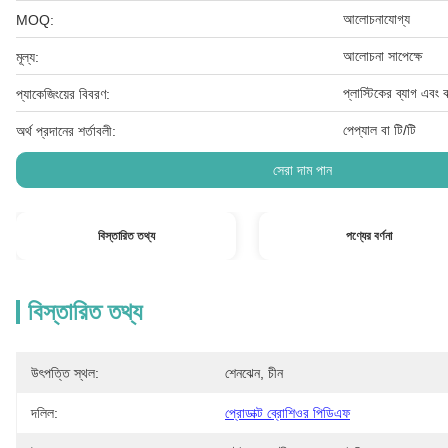
আলোচনাযোগ্য
MOQ:
আলোচনা সাপেক্ষে
মূল্য:
প্লাস্টিকের ব্যাগ এবং বা
প্যাকেজিংয়ের বিবরণ:
পেপ্যাল ​​বা টি/টি
অর্থ প্রদানের শর্তাবলী:
সেরা দাম পান
বিস্তারিত তথ্য
পণ্যের বর্ণনা
বিস্তারিত তথ্য
উৎপত্তি স্থল:
শেনঝেন, চীন
দলিল:
প্রোডাক্ট ব্রোশিওর পিডিএফ