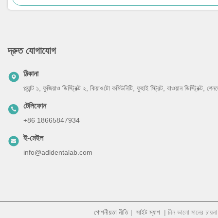
দ্রুত যোগাযোগ
ঠিকানা
প্ল্যান্ট ১, ফুজিয়াও ডিস্ট্রিক্ট ২, কিয়াওটো কমিউনিটি, ফুহাই স্ট্রিট, বাওয়ান ডিস্ট্রিক্ট, 
টেলিফোন
+86 18665847934
ই-মেইল
info@adldentalab.com
গোপনীয়তা নীতি
|
সাইট ম্যাপ
| চীন ভালো মানের চায