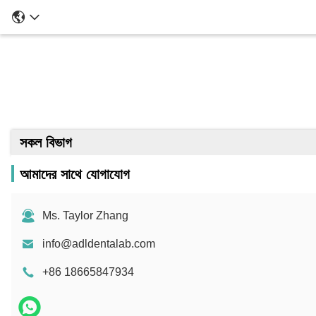
সকল বিভাগ
আমাদের সাথে যোগাযোগ
Ms. Taylor Zhang
info@adldentalab.com
+86 18665847934