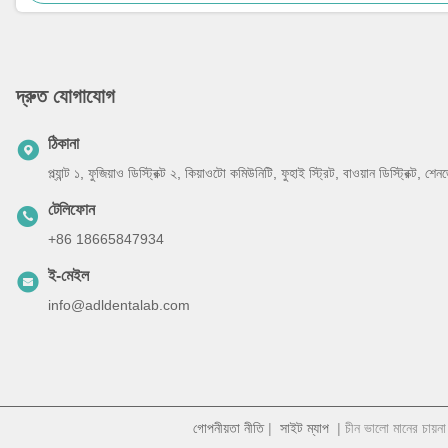
দ্রুত যোগাযোগ
ঠিকানা
প্ল্যান্ট ১, ফুজিয়াও ডিস্ট্রিক্ট ২, কিয়াওটো কমিউনিটি, ফুহাই স্ট্রিট, বাওয়ান ডিস্ট্রিক্ট, 
টেলিফোন
+86 18665847934
ই-মেইল
info@adldentalab.com
গোপনীয়তা নীতি
|
সাইট ম্যাপ
| চীন ভালো মানের চায