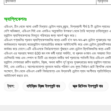
নান্দনিকতা
প্রাকৃতিক
অ্যাপ্লিকেশনঃ
এডিএল, চীন থেকে আসা একটি বিখ্যাত ডেন্টাল ল্যাব ব্র্যান্ড, বিশ্বব্যাপী শীর্ষ 5 টি ডেন্টাল ল্যাব
বেশি অভিজ্ঞতা, এডিএল সিই এবং এফডিএ অনুমোদিত উপকরণ থেকে তৈরি অত্যন্ত চাহিদাযুক্ত এআই
ড্যান্টাল অ্যাপ্লিকেশনের বিস্তৃত পরিসরের জন্য আদর্শ পছন্দ করে।
এডিএল পণ্যগুলির প্রধান অ্যাপ্লিকেশনগুলির মধ্যে একটি হ'ল অল-অন-এক্স ডেন্টাল পুনরুদ্ধার স
কার্যকরভাবে সরবরাহ করেড্যান্টাল ল্যাবরেটরির কাজকে আউটসোর্সিং করে এমন ডেন্টাল প্র্যাকটিশ
কার্যকর করে তোলে।এটি এডিএলকে নির্ভরযোগ্যতা খুঁজছেন এমন ডেন্টাল ক্লিনিকগুলির জন্য একটি প
এডিএল এর সরবরাহ ক্ষমতা 630 জন দক্ষ কর্মী দ্বারা সমর্থিত, যা ধ্রুবক গুণমান এবং সময়মত বিতরণ
ডেলিভারি সময় এবং পেপাল বা টি/টি এর মাধ্যমে নমনীয় অর্থ প্রদানের শর্তাবলী দিয়ে এডিএল একটি
ড্যান্টাল পেশাদাররা রুটিন ক্রাউন, ব্রিজ, অথবা জটিল পূর্ণ মুখের পুনরুদ্ধারের জন্য ড্যান্
সিই, এবং এফডিএ। আলোচনাযোগ্য ন্যূনতম অর্ডার পরিমাণ এবং মূল্য নির্ধারণ ছোট ক্লিনিক থেকে বড
সংক্ষেপে, চীন থেকে এডিএল একটি নির্ভরযোগ্য এবং উদ্ভাবনী ডেন্টাল ল্যাব অংশীদার প্রতিনিধিত্ব ক
আউটসোর্স করতে চান.
ট্যাগ:
হাইব্রিড ব্রিজ ইমপ্লান্ট বার
স্ক্রু রিটেনড ইমপ্লান্ট বার