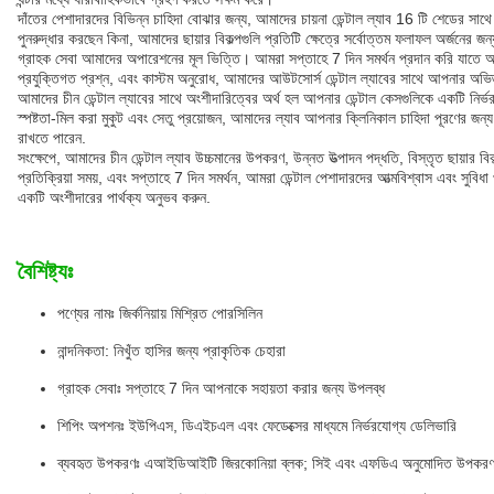
দাঁতের পেশাদারদের বিভিন্ন চাহিদা বোঝার জন্য, আমাদের চায়না ডেন্টাল ল্যাব 16 টি শেডের সাথ
পুনরুদ্ধার করছেন কিনা, আমাদের ছায়ার বিকল্পগুলি প্রতিটি ক্ষেত্রে সর্বোত্তম ফলাফল অর্জনের জ
গ্রাহক সেবা আমাদের অপারেশনের মূল ভিত্তি। আমরা সপ্তাহে 7 দিন সমর্থন প্রদান করি যাতে আপন
প্রযুক্তিগত প্রশ্ন, এবং কাস্টম অনুরোধ, আমাদের আউটসোর্স ডেন্টাল ল্যাবের সাথে আপনার অভিজ্ঞ
আমাদের চীন ডেন্টাল ল্যাবের সাথে অংশীদারিত্বের অর্থ হল আপনার ডেন্টাল কেসগুলিকে একটি নির্ভর
স্পষ্টতা-মিল করা মুকুট এবং সেতু প্রয়োজন, আমাদের ল্যাব আপনার ক্লিনিকাল চাহিদা পূরণের জন
রাখতে পারেন.
সংক্ষেপে, আমাদের চীন ডেন্টাল ল্যাব উচ্চমানের উপকরণ, উন্নত উত্পাদন পদ্ধতি, বিস্তৃত ছায়া
প্রতিক্রিয়া সময়, এবং সপ্তাহে 7 দিন সমর্থন, আমরা ডেন্টাল পেশাদারদের আত্মবিশ্বাস এবং সুবি
একটি অংশীদারের পার্থক্য অনুভব করুন.
বৈশিষ্ট্যঃ
পণ্যের নামঃ জির্কনিয়ায় মিশ্রিত পোরসিলিন
নান্দনিকতা: নিখুঁত হাসির জন্য প্রাকৃতিক চেহারা
গ্রাহক সেবাঃ সপ্তাহে 7 দিন আপনাকে সহায়তা করার জন্য উপলব্ধ
শিপিং অপশনঃ ইউপিএস, ডিএইচএল এবং ফেডেক্সের মাধ্যমে নির্ভরযোগ্য ডেলিভারি
ব্যবহৃত উপকরণঃ এআইডিআইটি জিরকোনিয়া ব্লক; সিই এবং এফডিএ অনুমোদিত উপকরণ যা স