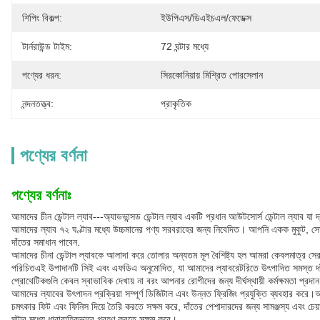
শিপিং বিকল্প:
ইউপিএস/ডিএইচএল/ফেডেক্স
টার্নরাউন্ড টাইম:
72 ঘন্টার মধ্যে
পণ্যের ধরন:
সিরকোনিয়ায় মিশ্রিত পোরসেলান
নন্দনতত্ত্ব:
প্রাকৃতিক
পণ্যের বর্ণনা
পণ্যের বর্ণনাঃ
আমাদের চীন ডেন্টাল ল্যাব---অ্যাডভান্সড ডেন্টাল ল্যাব একটি প্রধান আউটসোর্স ডেন্টাল ল্যাব যা দ্
আমাদের ল্যাব ৭২ ঘণ্টার মধ্যে উচ্চমানের পণ্য সরবরাহের জন্য নিবেদিত। আপনি একক মুকুট, সেত
দাঁতের সমাধান পাবেন.
আমাদের চীনা ডেন্টাল ল্যাবকে আলাদা করে তোলার অন্যতম মূল বৈশিষ্ট্য হল আমরা কেবলমাত্র স
পরিচিতএই উপাদানটি সিই এবং এফডিএ অনুমোদিত, যা আমাদের ল্যাবরেটরিতে উৎপাদিত সমস্ত দাঁতের
প্রোথেটিকগুলি কেবল স্বাভাবিক দেখায় না বরং আপনার রোগীদের জন্য দীর্ঘস্থায়ী কর্মক্ষমতা প্রদ
আমাদের ল্যাবের উৎপাদন প্রক্রিয়া সম্পূর্ণ ডিজিটাল এবং উন্নত ফ্রিজিং প্রযুক্তি ব্যবহার করে
চমৎকার ফিট এবং ফিনিস দিয়ে তৈরি করতে সক্ষম করে, দাঁতের পেশাদারদের জন্য সামঞ্জস্য এবং চেয়
ঘন্টার মধ্যে ধারাবাহিকভাবে গ্রহণ করতে সক্ষম করে।