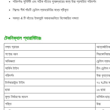
পরিদর্শনঃ সুনির্দিষ্ট এবং সঠিক দাঁতের পুনরুদ্ধারের জন্য উচ্চ প্রসারিত পরিদর্শন
শিল্পের শীর্ষ পাঁচটি ডেন্টাল ল্যাবরেটরির মধ্যে স্বীকৃত
সমস্ত 4 টি দাঁতের ইমপ্লান্ট সমাধানগুলিতে বিশেষায়িত দক্ষতা
টেকনিক্যাল প্যারামিটারঃ
লক্ষ্য গ্রাহক
আন্তর্জাতিক
পণ্যের ধরন
সিরকোনিয়ায
অভিজ্ঞতা
ডেন্টাল ল্যা
সার্ভিস টাইপ
চীন ডেন্টাল 
পরিদর্শন
উচ্চ বৃহত্তর
টার্নআরাউন্ড টাইম
৭২ ঘণ্টার ম
ছায়া
১৬ ছায়া
মূল্য নির্ধারণের মডেল
ভলিউম ছাড়
শক্তি
উচ্চ