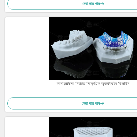
সেরা দাম পান
অর্থোডন্টিক্সের নিয়মিত সিন্থেটিক অ্যাক্টিভেটর ডিভাইস
সেরা দাম পান