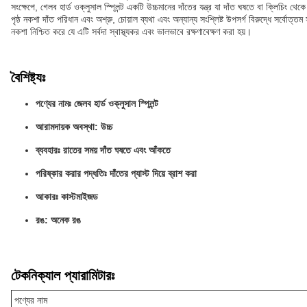
সংক্ষেপে, গেলব হার্ড ওক্লুসাল স্প্লিন্ট একটি উচ্চমানের দাঁতের যন্ত্র যা দাঁত ঘষতে বা ক্লি
পৃষ্ঠ নকশা দাঁত পরিধান এবং অশ্রু, চোয়াল ব্যথা এবং অন্যান্য সংশ্লিষ্ট উপসর্গ বিরুদ্ধে সর্
নকশা নিশ্চিত করে যে এটি সর্বদা স্বাস্থ্যকর এবং ভালভাবে রক্ষণাবেক্ষণ করা হয়।
বৈশিষ্ট্যঃ
পণ্যের নামঃ জেলব হার্ড ওক্লুসাল স্প্লিন্ট
আরামদায়ক অবস্থা: উচ্চ
ব্যবহারঃ রাতের সময় দাঁত ঘষতে এবং আঁকতে
পরিষ্কার করার পদ্ধতিঃ দাঁতের প্যাস্ট দিয়ে ব্রাশ করা
আকারঃ কাস্টমাইজড
রঙ: অনেক রঙ
টেকনিক্যাল প্যারামিটারঃ
পণ্যের নাম