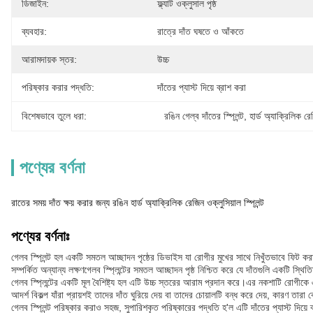
ডিজাইন:
ফ্ল্যাট ওক্লুসাল পৃষ্ঠ
ব্যবহার:
রাত্রে দাঁত ঘষতে ও আঁকতে
আরামদায়ক স্তর:
উচ্চ
পরিষ্কার করার পদ্ধতি:
দাঁতের প্যাস্ট দিয়ে ব্রাশ করা
বিশেষভাবে তুলে ধরা:
রঙিন গেল্ব দাঁতের স্প্লিন্ট
, 
হার্ড অ্যাক্রিলিক রেস
পণ্যের বর্ণনা
রাতের সময় দাঁত ক্ষয় করার জন্য রঙিন হার্ড অ্যাক্রিলিক রেজিন ওক্লুসিয়াল স্প্লিন্ট
পণ্যের বর্ণনাঃ
গেলব স্প্লিন্ট হল একটি সমতল আচ্ছাদন পৃষ্ঠের ডিভাইস যা রোগীর মুখের সাথে নিখুঁতভাবে ফিট করা
সম্পর্কিত অন্যান্য লক্ষণগেলব স্প্লিন্টের সমতল আচ্ছাদন পৃষ্ঠ নিশ্চিত করে যে দাঁতগুলি একটি 
গেলব স্প্লিন্টের একটি মূল বৈশিষ্ট্য হল এটি উচ্চ স্তরের আরাম প্রদান করে।এর নকশাটি রোগীকে 
আদর্শ বিকল্প যাঁরা প্রায়শই তাদের দাঁত ঘুরিয়ে দেয় বা তাদের চোয়ালটি বন্ধ করে দেয়, কারণ তার
গেলব স্প্লিন্ট পরিষ্কার করাও সহজ, সুপারিশকৃত পরিষ্কারের পদ্ধতি হ'ল এটি দাঁতের প্যাস্ট দিয়ে 