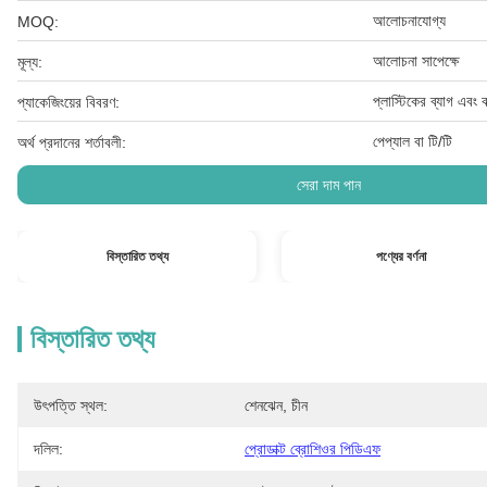
আলোচনাযোগ্য
MOQ:
আলোচনা সাপেক্ষে
মূল্য:
প্লাস্টিকের ব্যাগ এবং বা
প্যাকেজিংয়ের বিবরণ:
পেপ্যাল ​​বা টি/টি
অর্থ প্রদানের শর্তাবলী:
সেরা দাম পান
বিস্তারিত তথ্য
পণ্যের বর্ণনা
বিস্তারিত তথ্য
উৎপত্তি স্থল:
শেনঝেন, চীন
দলিল:
প্রোডাক্ট ব্রোশিওর পিডিএফ