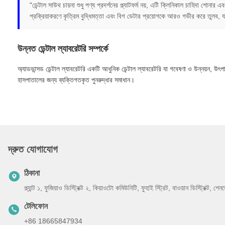
"ডেন্টাল সাউথ চায়না শুধু পণ্য প্রদর্শনের প্ল্যাটফর্ম নয়, এটি ক্লিনিকাল চাহিদা শোনার 
প্রক্রিয়াকরণে কৃত্রিম বুদ্ধিমত্তা এবং বিগ ডেটার প্রয়োগকে আরও গভীর করে তুলব, য
উন্নত ডেন্টাল ল্যাবরেটরি সম্পর্কে
অ্যাডভান্সড ডেন্টাল ল্যাবরেটরি একটি আধুনিক ডেন্টাল ল্যাবরেটরি যা গবেষণা ও উন্নয়ন, উৎপ
হাসপাতালের জন্য ব্যক্তিগতকৃত পুনরুদ্ধার সমাধান।
দ্রুত যোগাযোগ
ঠিকানা
প্ল্যান্ট ১, ফুজিয়াও ডিস্ট্রিক্ট ২, কিয়াওটো কমিউনিটি, ফুহাই স্ট্রিট, বাওয়ান ডিস্ট্রিক্ট, 
টেলিফোন
+86 18665847934