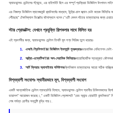
অ্যাডভান্সড ডেন্টালের স্ট্যান্ডে, এর হাইলাইট ছিল এর সম্পূর্ণ প্রক্রিয়া ডিজিটাল উৎপাদন
এর নিজস্ব ডিজিটাল ম্যানেজমেন্ট প্ল্যাটফর্মের মাধ্যমে, ইন্ট্রো-রাল স্ক্যান ডেটা কয়েক মিনি
পৌঁছেছে" টেকনিক্যাল ডিরেক্টর ঘটনাস্থলে বলেন।"এটি কেবল দাঁতের ডাক্তারদের জন্য চেয়ারের সা
স্টার প্রোডাক্টস: যেখানে প্রযুক্তি শিল্পকলার সাথে মিলিত হয়
এই প্রদর্শনীর জন্য, অ্যাডভান্সড ডেন্টাল তিনটি মূল পণ্য সিরিজ তুলে ধরেছেঃ
এআই-প্রিসিশনTM ডিজিটাল ইমপ্লান্ট পুনরুদ্ধারঃ
ডায়নামিক নেভিগেশন ডেটা এব
আল্ট্রা-এস্থেটিকTM অল-সেরামিক ফিনিয়ারঃ
বায়োমিমেটিক স্তরযুক্ত কৌশলগুল
স্মার্ট ক্লিয়ার অ্যালাইনার সলিউশনঃ
ক্লিনিকাল ডাক্তারদের আরো সঠিক যান্ত্রি
বিশ্বব্যাপী সংযোগঃ স্থানীয়ভাবে মূল, বিশ্বব্যাপী সংযোগ
একটি আন্তর্জাতিক ডেন্টাল ল্যাবরেটরি হিসাবে, অ্যাডভান্সড ডেন্টাল স্থানীয় চিকিৎসকদের ক্
ডায়ালগ" আয়োজন করেছে।," একটি ডিজিটাল প্রেক্ষাপটে "রেড অ্যান্ড হোয়াইট নান্দনিকতা" বিষ
শেষ পর্যন্ত রোগীর সন্তুষ্টি বৃদ্ধি পায়।.