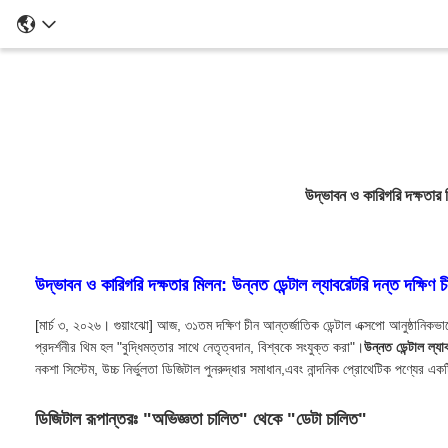
উদ্ভাবন ও কারিগরি দক্ষতার 
উদ্ভাবন ও কারিগরি দক্ষতার মিলন: উন্নত ডেন্টাল ল্যাবরেটরি দন্ত দক্ষ
[মার্চ ৩, ২০২৬। গুয়াংঝো] আজ, ৩১তম দক্ষিণ চীন আন্তর্জাতিক ডেন্টাল এক্সপো আনুষ্ঠানিকভ
প্রদর্শনীর থিম হল "বুদ্ধিমত্তার সাথে নেতৃত্বদান, বিশ্বকে সংযুক্ত করা"।
উন্নত ডেন্টাল ল্যা
নকশা সিস্টেম, উচ্চ নির্ভুলতা ডিজিটাল পুনরুদ্ধার সমাধান,এবং নান্দনিক প্রোথেটিক পণ্যের এ
ডিজিটাল রূপান্তরঃ "অভিজ্ঞতা চালিত" থেকে "ডেটা চালিত"