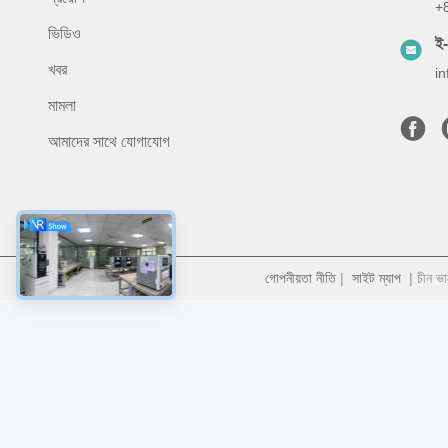
+
ভিডিও
ই
খবর
i
মামলা
আমাদের সাথে যোগাযোগ
গোপনীয়তা নীতি
|
সাইট ম্যাপ
| চীন ভা