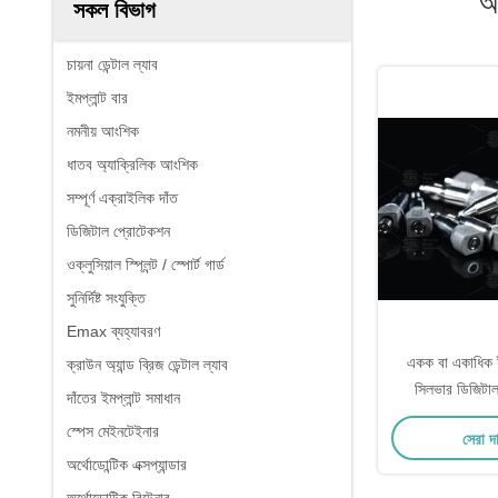
আ
সকল বিভাগ
চায়না ডেন্টাল ল্যাব
ইমপ্লান্ট বার
নমনীয় আংশিক
ধাতব অ্যাক্রিলিক আংশিক
সম্পূর্ণ এক্রাইলিক দাঁত
ডিজিটাল প্রোটেকশন
ওক্লুসিয়াল স্প্লিন্ট / স্পোর্ট গার্ড
সুনির্দিষ্ট সংযুক্তি
Emax ব্যহ্যাবরণ
একক বা একাধিক ইমপ
ক্রাউন অ্যান্ড ব্রিজ ডেন্টাল ল্যাব
সিলভার ডিজিটাল ই
দাঁতের ইমপ্লান্ট সমাধান
স্পেস মেইনটেইনার
সেরা দ
অর্থোডোন্টিক এক্সপ্যান্ডার