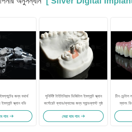
পনার অনুসন্ধান
[ Silver Digital Impla
্লান্টের জন্য যথার্থ
সুনির্দিষ্ট টাইটানিয়াম ডিজিটাল ইমপ্লান্ট স্ক্যান
চীন ডেন্টাল ল
মপ্লান্ট স্ক্যান বডি
কর্পোরেট ক্যাড/ক্যামের জন্য স্যান্ডব্লাস্ট পৃষ্ঠ
ম্যালং ডি
ইনস্টলেশন পদ
াম পান
সেরা দাম পান