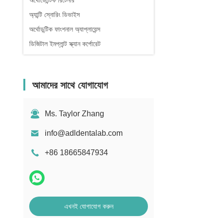
অর্থোডোন্টিক রিটেনার
অ্যান্টি স্নোরিং ডিভাইস
অর্থোডন্টিক ফাংশনাল অ্যাপ্লায়েন্স
ডিজিটাল ইমপ্লান্ট স্ক্যান কর্পোরেট
আমাদের সাথে যোগাযোগ
Ms. Taylor Zhang
info@adldentalab.com
+86 18665847934
এখনই যোগাযোগ করুন