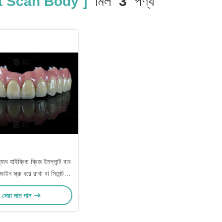
nt Scan Body ]
মিল
3
পণ্য
্যাব হাইব্রিড ব্রিজ ইমপ্লান্ট বার
জাইন স্ক্রু ধরে রাখা বা সিমেন্ট
্ধতি যথার্থ ডেন্টাল অ্যাপ্লিকেশন
সেরা দাম পান
জন্য