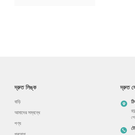
দ্রুত লিঙ্ক
দ্রুত 
বাড়ি
ঠি
প্ল
আমাদের সম্বন্ধে
শে
পণ্য
ট
প্রয়োগ