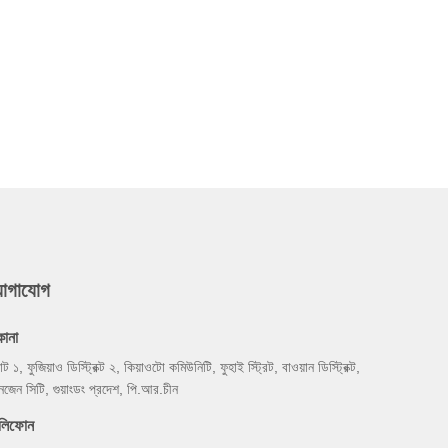
যোগাযোগ
কানা
্যান্ট ১, ফুজিয়াও ডিস্ট্রিক্ট ২, কিয়াওটো কমিউনিটি, ফুহাই স্ট্রিট, বাওয়ান ডিস্ট্রিক্ট,
নজেন সিটি, গুয়াংডং প্রদেশ, পি.আর.চীন
েলিফোন