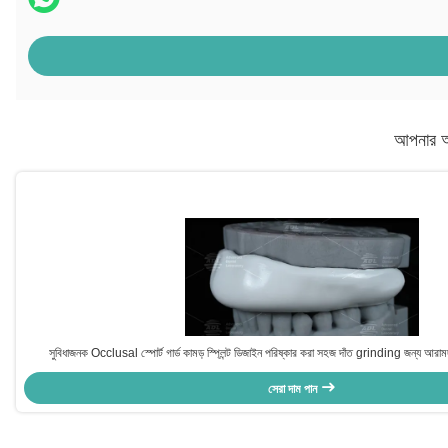
আপনার অ
সুবিধাজনক Occlusal স্পোর্ট গার্ড কামড় স্প্লিন্ট ডিজাইন পরিষ্কার করা সহজ দাঁত grinding জন্য আরাম
সেরা দাম পান