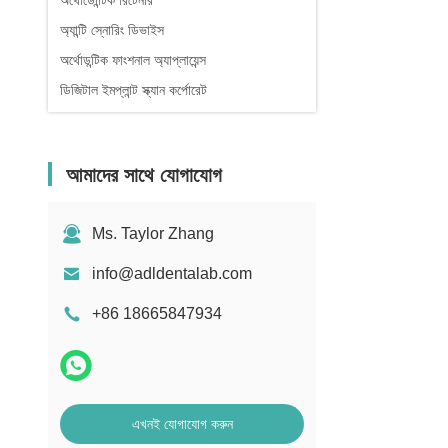
অর্থোডোন্টিক রিটেনার
অ্যান্টি স্নোরিং ডিভাইস
অর্থোডন্টিক ফাংশনাল অ্যাপ্লায়েন্স
ডিজিটাল ইমপ্লান্ট স্ক্যান কর্পোরেট
আমাদের সাথে যোগাযোগ
Ms. Taylor Zhang
info@adldentalab.com
+86 18665847934
এখনই যোগাযোগ করুন