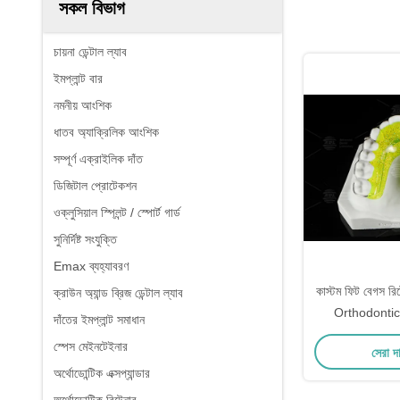
সকল বিভাগ
চায়না ডেন্টাল ল্যাব
ইমপ্লান্ট বার
নমনীয় আংশিক
ধাতব অ্যাক্রিলিক আংশিক
সম্পূর্ণ এক্রাইলিক দাঁত
ডিজিটাল প্রোটেকশন
ওক্লুসিয়াল স্প্লিন্ট / স্পোর্ট গার্ড
সুনির্দিষ্ট সংযুক্তি
Emax ব্যহ্যাবরণ
কাস্টম ফিট বেগস রিট
ক্রাউন অ্যান্ড ব্রিজ ডেন্টাল ল্যাব
Orthodontic 
দাঁতের ইমপ্লান্ট সমাধান
স্পেস মেইনটেইনার
সেরা দ
অর্থোডোন্টিক এক্সপ্যান্ডার