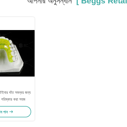
আপনার অনুসন্ধান
[ Beggs Retai
েইনার দাঁত সমন্বয় জন্য
পরিষ্কার করা সহজ
াম পান