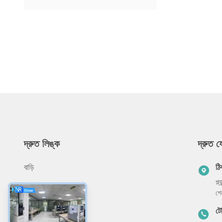
দ্রুত লিঙ্ক
দ্রুত 
বাড়ি
ঠি
প্ল
আমাদের সম্বন্ধে
শে
পণ্য
ট
প্রয়োগ