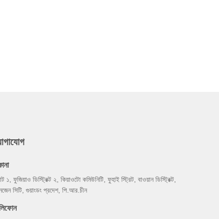
যোগাযোগ
কানা
্যান্ট ১, ফুজিয়াও ডিস্ট্রিক্ট ২, কিয়াওটো কমিউনিটি, ফুহাই স্ট্রিট, বাওয়ান ডিস্ট্রিক্ট,
নজেন সিটি, গুয়াংডং প্রদেশ, পি.আর.চীন
েলিফোন