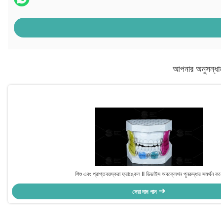
আপনার অনুসন্ধা
শিশু এবং প্রাপ্তবয়স্করা ফ্রাঙ্কেল II ডিভাইস অবক্লেশন পুনরুদ্ধার সমর্থন ক
সেরা দাম পান