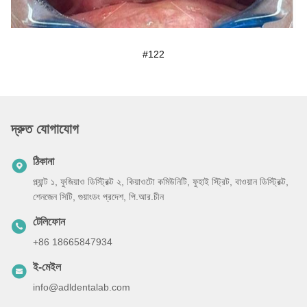
#122
দ্রুত যোগাযোগ
ঠিকানা
প্ল্যান্ট ১, ফুজিয়াও ডিস্ট্রিক্ট ২, কিয়াওটো কমিউনিটি, ফুহাই স্ট্রিট, বাওয়ান ডিস্ট্রিক্ট,
শেনজেন সিটি, গুয়াংডং প্রদেশ, পি.আর.চীন
টেলিফোন
+86 18665847934
ই-মেইল
info@adldentalab.com