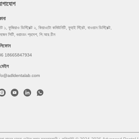
যোগাযোগ
কানা
্যান্ট ১, ফুজিয়াও ডিস্ট্রিক্ট ২, কিয়াওটো কমিউনিটি, ফুহাই স্ট্রিট, বাওয়ান ডিস্ট্রিক্ট,
নজেন সিটি, গুয়াংডং প্রদেশ, পি.আর.চীন
েলিফোন
86 18665847934
-মেইল
nfo@adldentalab.com