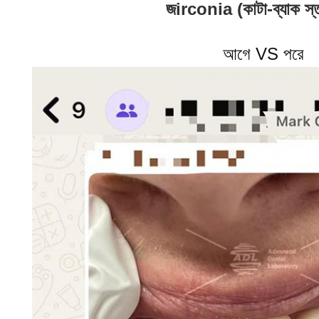
জirconia (কাটা-ব্যাক স্ত
আগে VS পরে