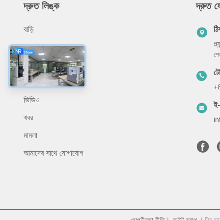
দ্রুত লিঙ্ক
দ্রুত 
বাড়ি
ঠি
প্ল
আমাদের সম্বন্ধে
শে
পণ্য
ট
প্রয়োগ
+
ভিডিও
ই
খবর
i
মামলা
আমাদের সাথে যোগাযোগ