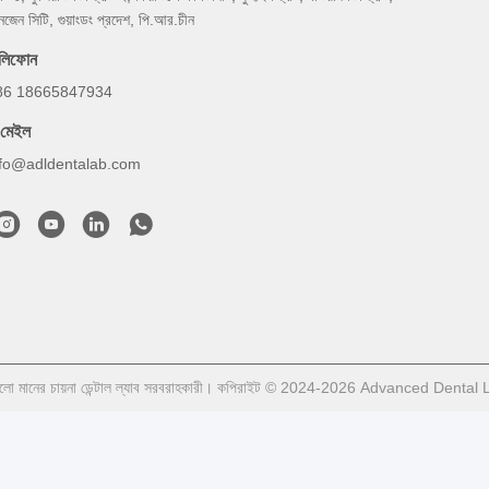
নজেন সিটি, গুয়াংডং প্রদেশ, পি.আর.চীন
েলিফোন
86 18665847934
-মেইল
nfo@adldentalab.com
লো মানের চায়না ডেন্টাল ল্যাব সরবরাহকারী। কপিরাইট © 2024-2026 Advanced Dental 