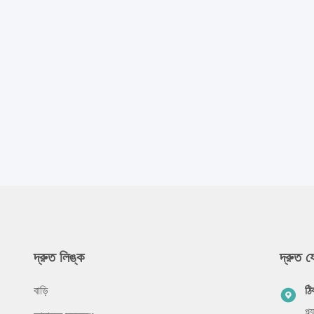
দ্রুত লিঙ্ক
দ্রুত 
বাড়ি
ঠি
প্ল